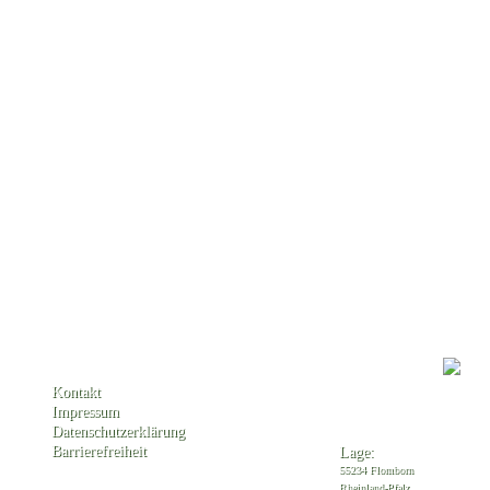
Kontakt
Impressum
Datenschutzerklärung
Barrierefreiheit
Lage:
55234 Flomborn
Rheinland-Pfalz